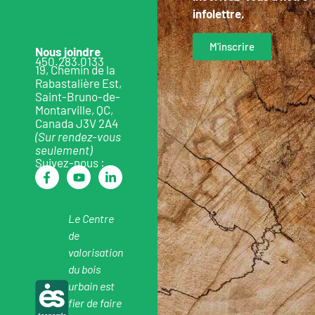
infolettre.
M'inscrire
Nous joindre
450.283.0133
19, Chemin de la
Rabastalière Est,
Saint-Bruno-de-
Montarville, QC,
Canada J3V 2A4
(Sur rendez-vous
seulement)
Suivez-nous :
Le Centre
de
valorisation
du bois
urbain est
fier de faire